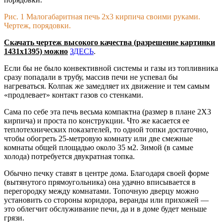
Рис. 1 Малогабаритная печь 2х3 кирпича своими руками.
Чертеж, порядовки.
Скачать чертеж высокого качества (разрешение картинки
1431х1395) можно
ЗДЕСЬ
.
Если бы не было конвективной системы и газы из топливника
сразу попадали в трубу, массив печи не успевал бы
нагреваться. Колпак же замедляет их движение и тем самым
«продлевает» контакт газов со стенками.
Сама по себе эта печь весьма компактна (размер в плане 2X3
кирпича) и проста по конструкции. Что же касается ее
теплотехнических показателей, то одной топки достаточно,
чтобы обогреть 25-метровую комнату или две смежные
комнаты общей площадью около 35 м2. Зимой (в самые
холода) потребуется двукратная топка.
Обычно печку ставят в центре дома. Благодаря своей форме
(вытянутого прямоугольника) она удачно вписывается в
перегородку между комнатами. Топочную дверцу можно
установить со стороны коридора, веранды или прихожей —
это облегчит обслуживание печи, да и в доме будет меньше
грязи.