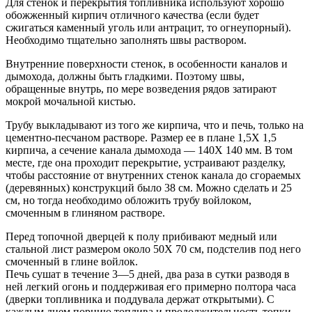
Для стенок и перекрытия топливника используют хорошо
обожженный кирпич отличного качества (если будет
сжигаться каменный уголь или антрацит, то огнеупорный).
Необходимо тщательно заполнять швы раствором.
Внутренние поверхности стенок, в особенности каналов и
дымохода, должны быть гладкими. Поэтому швы,
обращенные внутрь, по мере возведения рядов затирают
мокрой мочальной кистью.
Трубу выкладывают из того же кирпича, что и печь, только на
цементно-песчаном растворе. Размер ее в плане 1,5Х 1,5
кирпича, а сечение канала дымохода — 140Х 140 мм. В том
месте, где она проходит перекрытие, устраивают разделку,
чтобы расстояние от внутренних стенок канала до сгораемых
(деревянных) конструкций было 38 см. Можно сделать и 25
см, но тогда необходимо обложить трубу войлоком,
смоченным в глиняном растворе.
Перед топочной дверцей к полу прибивают медный или
стальной лист размером около 50Х 70 см, подстелив под него
смоченный в глине войлок.
Печь сушат в течение 3—5 дней, два раза в сутки разводя в
ней легкий огонь и поддерживая его примерно полтора часа
(дверки топливника и поддувала держат открытыми). С
каждым днем порцию топлива и продолжительность топки