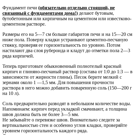
Фундамент печи
(обязательно отдельно стоящий, не
связанный с фундаментами дома!)
делают бутовым,
бутобетонным или кирпичным на цементном или известково-
цементном растворе.
Размеры его на 5—7 см больше габаритов печи и на 15—20 см
ниже пола. Поверху кладки устраивают цементно-песчаную
стяжку, проверяя ее горизонтальность по уровню. Потом
настилают два слоя рубероида и кладут до отметки пола 2—3
ряда кирпичей.
Теперь приготовьте обыкновенный полнотелый красный
кирпич и глиняно-песчаный раствор (состава от 1:0 до 1:3 — в
зависимости от жирности глины). Песок берите мелкий с
зернами около 1 —1,5 мм. Для повышения прочности
раствора в него можно добавить поваренную соль (150—200 г
на 10 л).
Соль предварительно разводят в небольшом количестве воды.
Напоминаем: кирпич перед укладкой смачивают, а толщина
швов должна быть не более 3—5 мм.
Не забывайте о перевязке швов. Внимательно следите за
вертикальностью стен и особенно углов кладки, проверяйте
уровнем горизонтальность каждого ряда.