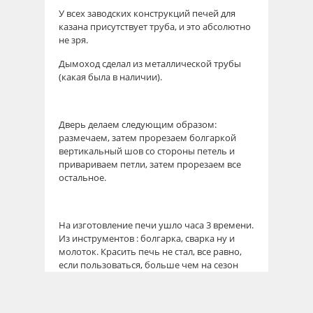
У всех заводских конструкций печей для
казана присутствует труба, и это абсолютно
не зря.
Дымоход сделал из металлической трубы
(какая была в наличии).
Дверь делаем следующим образом:
размечаем, затем прорезаем болгаркой
вертикальный шов со стороны петель и
привариваем петли, затем прорезаем все
остальное.
На изготовление печи ушло часа 3 времени.
Из инструментов : болгарка, сварка ну и
молоток. Красить печь не стал, все равно,
если пользоваться, больше чем на сезон
покраски не хватит (проверено на мангале).
Испытания показали, что печь горит