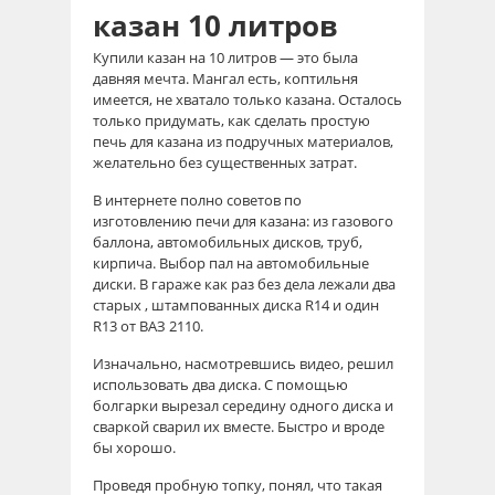
казан 10 литров
Купили казан на 10 литров — это была
давняя мечта. Мангал есть, коптильня
имеется, не хватало только казана. Осталось
только придумать, как сделать простую
печь для казана из подручных материалов,
желательно без существенных затрат.
В интернете полно советов по
изготовлению печи для казана: из газового
баллона, автомобильных дисков, труб,
кирпича. Выбор пал на автомобильные
диски. В гараже как раз без дела лежали два
старых , штампованных диска R14 и один
R13 от ВАЗ 2110.
Изначально, насмотревшись видео, решил
использовать два диска. С помощью
болгарки вырезал середину одного диска и
сваркой сварил их вместе. Быстро и вроде
бы хорошо.
Проведя пробную топку, понял, что такая