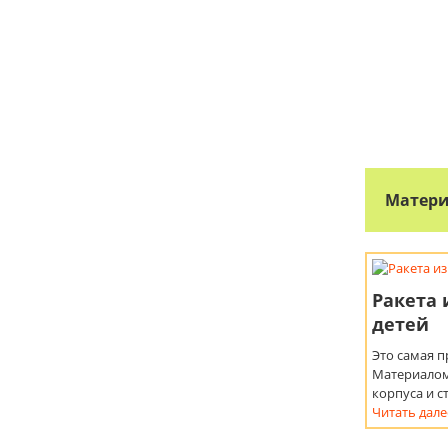
Матери
Ракета 
детей
Это самая п
Материалом
корпуса и 
Читать дале