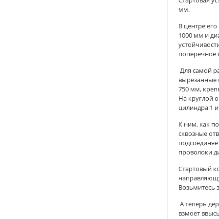
мм.
В центре его
1000 мм и ди
устойчивости
поперечное 
Для самой ра
вырезанные 
750 мм, креп
На круглой о
цилиндра 1 и 
К ним, как п
сквозные отв
подсоединяет
проволоки ди
Стартовый ко
направляющу
Возьмитесь з
А теперь дер
взмоет ввысь.