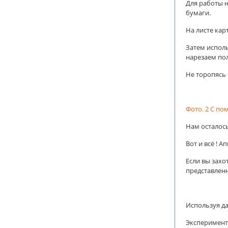
Для работы н
бумаги.
На листе кар
Затем исполь
нарезаем по
Не торопясь 
Фото. 2 С п
Нам осталось
Вот и всё ! А
Если вы захо
представленн
Используя д
Эксперимент