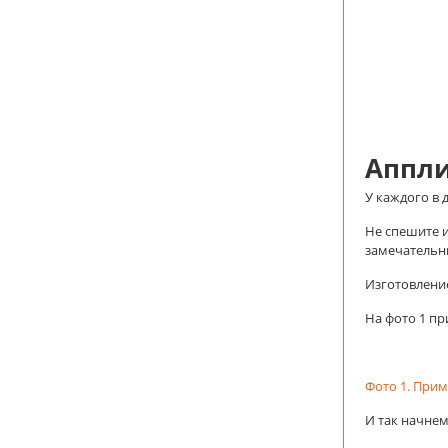
Аппли
У каждого в 
Не спешите и
замечательн
Изготовлени
На фото 1 пр
Фото 1. При
И так начнем