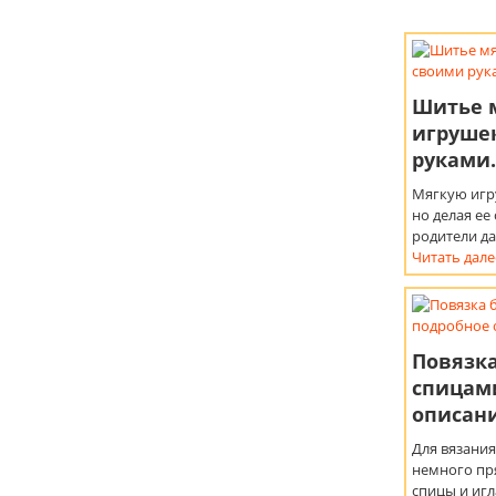
Шитье 
игруше
руками.
Мягкую игр
но делая ее
родители д
Читать дале
Повязка
спицам
описани
Для вязани
немного пр
спицы и игл