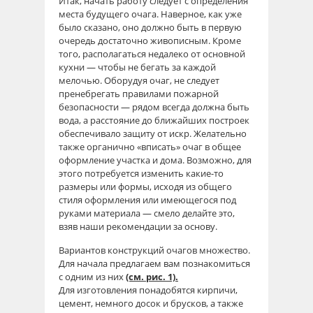
Итак, начать работу следует с определения
места будущего очага. Наверное, как уже
было сказано, оно должно быть в первую
очередь достаточно живописным. Кроме
того, располагаться недалеко от основной
кухни — чтобы не бегать за каждой
мелочью. Оборудуя очаг, не следует
пренебрегать правилами пожарной
безопасности — рядом всегда должна быть
вода, а расстояние до ближайших построек
обеспечивало защиту от искр. Желательно
также органично «вписать» очаг в общее
оформление участка и дома. Возможно, для
этого потребуется изменить какие-то
размеры или формы, исходя из общего
стиля оформления или имеющегося под
руками материала — смело делайте это,
взяв наши рекомендации за основу.
Вариантов конструкций очагов множество.
Для начала предлагаем вам познакомиться
с одним из них
(см. рис. 1).
Для изготовления понадобятся кирпичи,
цемент, немного досок и брусков, а также