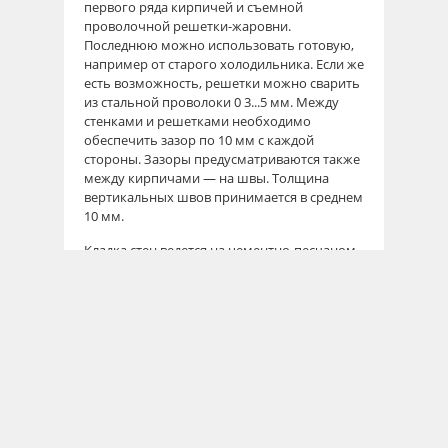
первого ряда кирпичей и съемной
проволочной решетки-жаровни.
Последнюю можно использовать готовую,
например от старого холодильника. Если же
есть возможность, решетки можно сварить
из стальной проволоки 0 3...5 мм. Между
стенками и решетками необходимо
обеспечить зазор по 10 мм с каждой
стороны. Зазоры предусматриваются также
между кирпичами — на швы. Толщина
вертикальных швов принимается в среднем
10 мм.
Кладка стен ведется на цементно-песчаном
растворе. Можно добавить в раствор
известковое или глиняное тесто — от этого
он становится более пластичным и
удобоукладываемым, а расход цемента
снижается примерно в 1,5 раза.
Ориентировочное объемное соотношение
компонентов раствора (цемент, глиняное
тесто, песок) — 1:1,5:13. Кладку следует
выполнить за 2...2,5 часа, иначе свойства
раствора резко ухудшатся, и придется