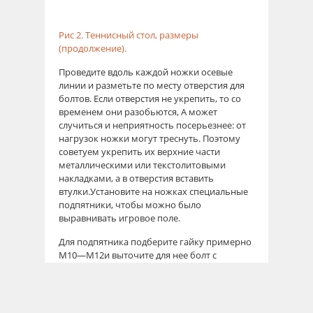
Рис 2. Теннисный стол, размеры
(продолжение).
Проведите вдоль каждой ножки осевые
линии и разметьте по месту отверстия для
болтов. Если отверстия не укрепить, то со
временем они разобьются, А может
случиться и неприятность посерьезнее: от
нагрузок ножки могут треснуть. Поэтому
советуем укрепить их верхние части
металлическими или текстолитовыми
накладками, а в отверстия вставить
втулки.Установите на ножках специальные
подпятники, чтобы можно было
выравнивать игровое поле.
Для подпятника подберите гайку примерно
М10—М12и выточите для нее болт с
широкой шляпкой. Впрессуйте гайку (а
лучше даже две) в ножку стола и вверните
болт — подпятник готов.Ножки попарно
скрепите планками 60X20 мм и приступайте