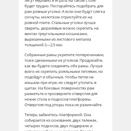
лягут неровно и играть на таком столе
будет трудно. Постарайтесь подобрать для
рам ровные уголки. А если они будут слегка
согнуты, молотком отрихтуйте их на
ровной плите. Стальные уголки лучше
сварить, дюралевые можно скрепить на
винтах треугольными косынками,
вырезанными из листового металла
толщиной 2—2,5 мм.
Собранные рамы укрепите поперечинами,
тоже сделанными из уголков. Продумайте,
как вы будете соединять обе рамы. Лучше
всего их скрепить рояльными петлями, но
подойдут и обычные. Чтобы петли не
мешали при игре, их следует утопить в
щитах. На боковых поверхностях рам
разметьте и просверлите отверстия для
ножек стола и подкосов платформы.
Отверстия под упоры пока не размечайте.
Теперь займитесь платформой. Она
собирается из основания, двух тележек,
четырех подкосов, двух поддержек и