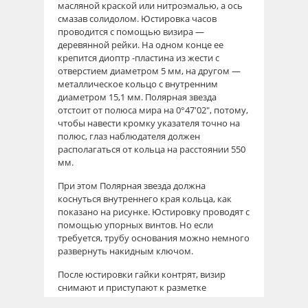
масляной краской или нитроэмалью, а ось
смазав солидолом. Юстировка часов
проводится с помощью визира —
деревянной рейки. На одном конце ее
крепится диоптр -пластина из жести с
отверстием диаметром 5 мм, на другом —
металлическое кольцо с внутренним
диаметром 15,1 мм. Полярная звезда
отстоит от полюса мира на 0°47'02", потому,
чтобы навести кромку указателя точно на
полюс, глаз наблюдателя должен
располагаться от кольца на расстоянии 550
мм.
При этом Полярная звезда должна
коснуться внутреннего края кольца, как
показано на рисунке. Юстировку проводят с
помощью упорных винтов. Но если
требуется, трубу основания можно немного
развернуть накидным ключом.
После юстировки гайки контрят, визир
снимают и приступают к разметке
циферблата. Солнечным днем в полдень по