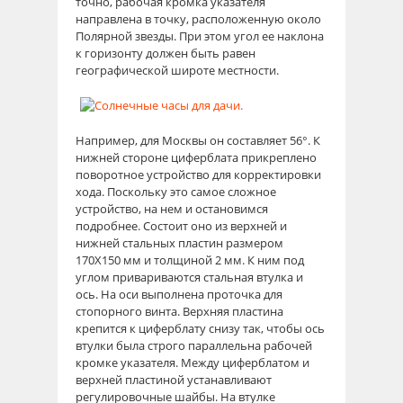
точно, рабочая кромка указателя
направлена в точку, расположенную около
Полярной звезды. При этом угол ее наклона
к горизонту должен быть равен
географической широте местности.
Например, для Москвы он составляет 56°. К
нижней стороне циферблата прикреплено
поворотное устройство для корректировки
хода. Поскольку это самое сложное
устройство, на нем и остановимся
подробнее. Состоит оно из верхней и
нижней стальных пластин размером
170Х150 мм и толщиной 2 мм. К ним под
углом привариваются стальная втулка и
ось. На оси выполнена проточка для
стопорного винта. Верхняя пластина
крепится к циферблату снизу так, чтобы ось
втулки была строго параллельна рабочей
кромке указателя. Между циферблатом и
верхней пластиной устанавливают
регулировочные шайбы. На втулке