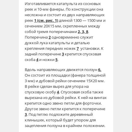
Изготавливается катапульта из сосновых
реек и 10-мм фанеры. По конструкции она
несложна и состоит из двух направляющих
реек
1 (см. рис. 1)
длиной 1300 — 1500 мм и
сечением 20X15 мм, скрепленных между
собой тремя поперечинами
2, 3, 8
.
Поперечина
2
одновременно служит
дужкой лука катапульты и деталью
крепления передних ножек
7
установки. К
задней поперечине
3
крепится спусковая
скоба
4
и ножки
5
.
Вдоль направляющих движется ползун
6.
Он состоит из площадки (фанера толщиной
3 мм) и дубовой рейки сечением 15X20 мм.
В рейке сделан вырез для упора на
спусковую скобу
4
. Спусковая скоба также
вырезана из дубовой рейки. К ней на винтах
крепится одно звено петли для форточки.
Другое звено петли крепится к поперечине
3
. Под петлю подложите деревянный
клинышек, который будет упором для
зацепления ползуна в крайнем положении.