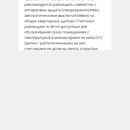
рекомендуется размещать совместно с
аппаратами защиты (предохранителями,
автоматическими выключателями) на
общих квартирных щитках/ Счетчики
размещают в легко доступных для
обслуживания сухих помещениях с
температурой в зимнее время не ниже 0°С.
Щитки с расположенными на них
счетчиками не должны иметь открытые
неизолированные токоведущие части. Их
устанавливают не ближе чем 0,5 м от труб
водопровода, отопления и т.п. Если щиток
крепят к сгораемой стене, то стена под ним
должна быть защищена от возгорания
листом асбошифера. Расстояние между
щитком и листом асбошифера должно быть
не менее 20 мм.
Квартирные щитки следует размещать в
коридоре, передней. Перед счетчиком
устанавливают рубильник или
двухполюсный выключатель для
безопасной замены первого. После