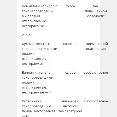
Комнаты и коридор с
сухое
без
токонепроводящи-
повышенной
ми полами,
опасности
отапливаемые,
несгораемые —
2, 3, 5
Кухня-столовая с
влажное
с повышенной
токонепроводящими
опасностью
полами,
отапливаемая,
несгораемая — 1
Ванная и туалет с
сырое
особо опасное
токопроводящими
по­лами,
отапливаемые,
несгораемые — 4
Котельная с
влажное с
особо опасное
токопроводящим
высокой
полом, не­сгораемая
температурой
— 6