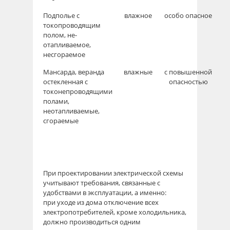
Подполье с
влажное
особо опасное
токопроводящим
полом, не­
отапливаемое,
несгораемое
Мансарда, веранда
влажные
с повышенной
остекленная с
опасностью
токоне­проводящими
полами,
неотапливаемые,
сгораемые
При проектировании электрической схемы
учитывают требования, связанные с
удобствами в эксплуатации, а именно:
при уходе из дома отключение всех
электропотребителей, кроме холодильника,
должно производиться одним