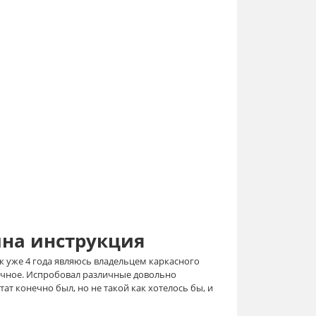
йна инструкция
ак уже 4 года являюсь владельцем каркасного
ичное. Испробовал различные довольно
ат конечно был, но не такой как хотелось бы, и