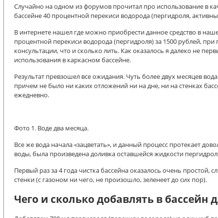
Случайно на одном из форумов прочитал про использование в кач
бассейне 40 процентной перекиси водорода (пергидроля, активны
В интернете нашел где можно приобрести данное средство в наше
процентной перекиси водорода (пергидроля) за 1500 рублей, при
консультации, что и сколько лить. Как оказалось я далеко не п
использования в каркасном бассейне.
Результат превзошел все ожидания. Чуть более двух месяцев вода
причем не было ни каких отложений ни на дне, ни на стенках бас
ежедневно.
Фото 1. Воде два месяца.
Все же вода начала «зацветать», и данный процесс протекает дов
воды, была произведена доливка оставшейся жидкости пергидроля
Первый раз за 4 года чистка бассейна оказалось очень простой, с
стенки (с газоном ни чего, не произошло, зеленеет до сих пор).
Чего и сколько добавлять в бассейн