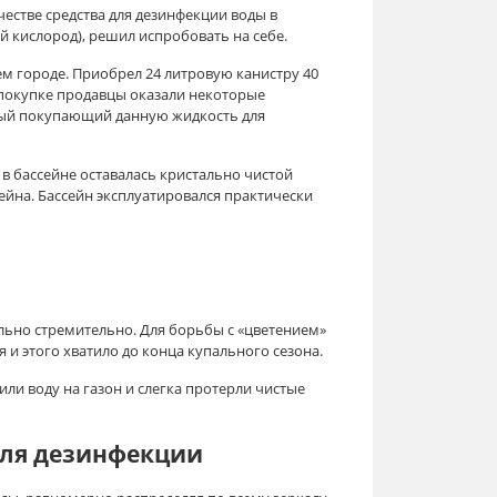
естве средства для дезинфекции воды в
й кислород), решил испробовать на себе.
м городе. Приобрел 24 литровую канистру 40
 покупке продавцы оказали некоторые
ервый покупающий данную жидкость для
 в бассейне оставалась кристально чистой
сейна. Бассейн эксплуатировался практически
ольно стремительно. Для борьбы с «цветением»
 и этого хватило до конца купального сезона.
лили воду на газон и слегка протерли чистые
 для дезинфекции