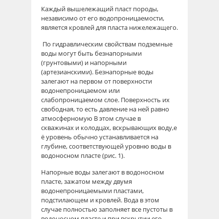
Каждый вышележащий пласт породы,
независимо от его водопроницаемости,
является кровлей для пласта нижележащего.
По гидравлическим свойствам подземные
воды могут быть безнапорными
(грунтовыми) и напорными
(артезианскими). Безнапорные воды
залегают на первом от поверхности
водонепроницаемом или
слабопроницаемом слое. Поверхность их
свободная, то есть давление на ней равно
атмосферномую В этом случае в
скважинах и колодцах, вскрывающих воду,е
ё уровень обычно устанавливается на
глубине, соответствующей уровню воды в
водоносном пласте (рис. 1).
Напорные воды залегают в водоносном
пласте, зажатом между двумя
водонепроницаемыми пластами,
подстилающем и кровлей. Вода в этом
случае полностью заполняет все пустоты в
водоносном пласте и при вскрытии его