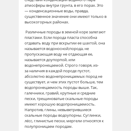
атмосферы внутри грунта, в его порах. Это
— конденсационные воды, правда,
существенное значение они имеют только в
высокогорных районах.
Различные породы в земной коре залегают
пластами. Если порода пласта способна
отдавать воду при вскрытии ее шахтой, она
называется водоносной;порода, не
пропускающая воду не отдающая ее,
называется доупорпой, или
водонепронецаемой. Строго говоря, из-
за наличия в каждой породе пустот,
абсолютно водонепроницаемых пород не
существует, и чем этих пустот больше, тем
водопронецаемость породы выше. Так,
галечники, гравий, крупные и средние
пески, трещиноватые скальные породы
имеют хорошую водопроницаемость.
Напротив, глины, невыветрившиеся
скальные породы водоупорны. Суглинки,
лёсс, глинистые пески, мергели относятся к
полупроницаем породам.