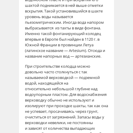
шахтой поднимается в ней выше отметки
вскрытия. Такой установившийся в шахте
уровень воды называется
пьезометрическим. Иногда вода напором
выбрасывается из тахты в виде фонтана.
Именно такой фонтанирующий колодец
впервые в Европе был найден в 1120 г. в
Южной Франции в провинции Летуа
(латинское название — Artesium). Отсюда и
название напорных вод — артезианские.
При строительстве колодца можно
довольно часто столкнуться с так
называемой верховодкой — подземной
водой, находящейся на
относительно небольшой глубине над
водоупорным пластом. Для водоснабжения
верховодку обычно не используют и
изолируют при проходке шахты, так как она
не успевает, просачиваясь через грунт,
очиститься от загрязнений. Запасы воды у
верховодки невелики, не постоянны
и зависят от количества выпадающих