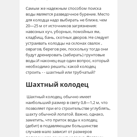
Самым же надежным способом поиска
воды является разведочное бурение. Место
для колодца надо выбирать не ближе, чем
20—25 м от источников загрязнения:
навозных куч, уборных, помойных ям,
кладбищ, бань, скотных дворов. Не следует
устраивать колодцы на склонах свалок ,
оврагов, берегов рек, поскольку тогда они
будут дренировать (забирать) грунтовые
воды.И наконец еще один вопрос, который
необходимо решить: какой колодец
строить - - шахтный или трубчатый?
Шахтный колодец
Шахтный колодец, обычно имеет
наибольший размер в свету 0,8—1,2 м, что
позволяет при его строительстве углублять,
шахту обычной лопатой. Важно, однако,
заметить, что приток воды к колодец
(дебит) в подавляющем большинстве
случаев мало зависит от размеров