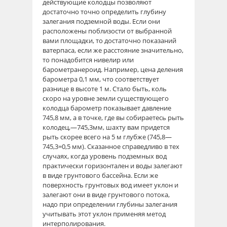
действующие колодцы позволяют
достаточно точно определить глубину
залегания подземной воды. Если они
расположены поблизости от выбранной
вами площадки, то достаточно показаний
ватерпаса, если же расстояние значительно,
то понадобится нивелир или
барометранероид. Например, цена деления
барометра 0,1 мм, что соответствует
разнице в высоте 1 м. Стало быть, коль
скоро на уровне земли существующего
колодца барометр показывает давление
745,8 мм, а в точке, где вы собираетесь рыть
колодец,—745,3мм, шахту вам придется
рыть скорее всего на 5 м глубже (745,8—
745,3=0,5 мм). Сказанное справедливо в тех
случаях, когда уровень подземных вод
практически горизонтален и воды залегают
в виде грунтового бассейна. Если же
поверхность грунтовых вод имеет уклон и
залегают они в виде грунтового потока,
надо при определении глубины залегания
учитывать этот уклон применяя метод
интерполирования.