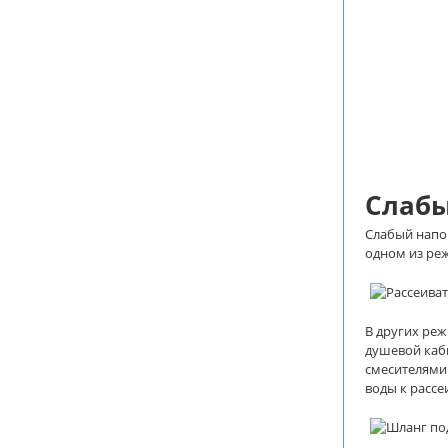
Слабы
Слабый напор
одном из реж
В других реж
душевой каби
смесителями 
воды к рассе