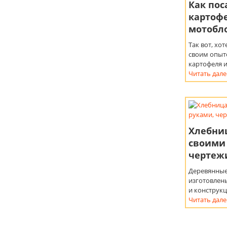
Как пос
картофе
мотобл
Так вот, хо
своим опыт
картофеля 
Читать дале
Хлебниц
своими
чертеж
Деревянные
изготовлен
и конструк
Читать дале