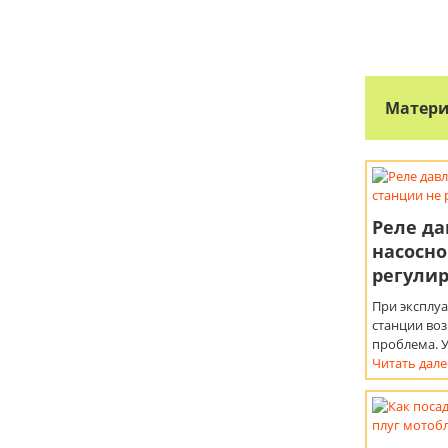
Матери
Реле д
насосно
регулир
При эксплу
станции во
проблема. 
Читать дале