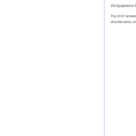
Исправлено б
На этот мом
исключить оч