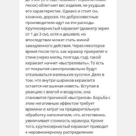
песок) облегчает вес изделия, не ухудшая
его характеристик. Однако и стоит он,
конечно, дороже. Но добросовестные
производители идут на эти расходы.
Крупнозернистый керамзит (диаметр зерен
от 1 до 3 см), хотя и дешевле, но
впоследствии может стать миной
замедленного действия. Через некоторое
время после того, как мрамор прикрепят к
стене (через месяц, полгода, год), такой
керамзит начнет «выстреливать». То есть
от покрытия самопроизвольно будут
откалываться маленькие кусочки. Дело в
том, что внутри шариков керамзита
остается негашеная известь. Вступая в
реакцию с влагой и воздухом, она
становится причиной «выстрелов». Борьба с
этим негативным эффектом требует
времени и затрат на предварительную
обработку наполнителя, что, естественно,
увеличивает стоимость мрамора. Кроме
того, крупнозернистый керамзит приводит
к неравномерному распределению