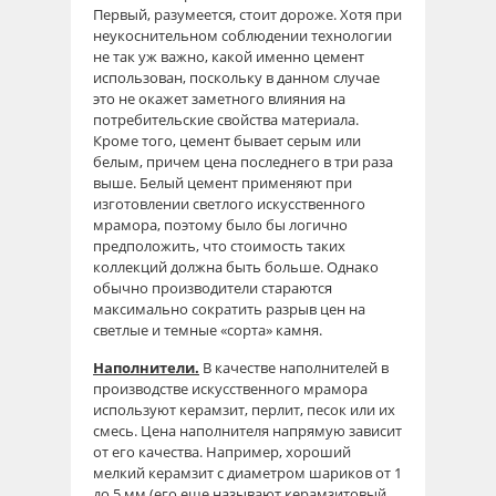
Первый, разумеется, стоит дороже. Хотя при
неукоснительном соблюдении технологии
не так уж важно, какой именно цемент
использован, поскольку в данном случае
это не окажет заметного влияния на
потребительские свойства материала.
Кроме того, цемент бывает серым или
белым, причем цена последнего в три раза
выше. Белый цемент применяют при
изготовлении светлого искусственного
мрамора, поэтому было бы логично
предположить, что стоимость таких
коллекций должна быть больше. Однако
обычно производители стараются
максимально сократить разрыв цен на
светлые и темные «сорта» камня.
Наполнители.
В качестве наполнителей в
производстве искусственного мрамора
используют керамзит, перлит, песок или их
смесь. Цена наполнителя напрямую зависит
от его качества. Например, хороший
мелкий керамзит с диаметром шариков от 1
до 5 мм (его еще называют керамзитовый