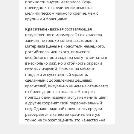
прочности внутри материала. Ведь
очевидно, что соединение цемента с
мелким песком намного крепче, чем с
крупными фракциями.
Красители
- важная составляющая
искусственного мрамора. От их качества
зависит не только конечная стоимость
материала (цены на красители немецкого,
российского, чешского, польского,
китайского производства могут отличаться
в несколько раз), но и стойкость окраски
готовых изделий. Причем на момент
продажи искусственный мрамор,
сделанный с добавлением дешевых
красителей, визуально ничем не отличается
от более дорогого аналога. Но через
полгода одни изделия могут изменить цвет,
а другие сохранят свой первоначальный
вид. Однако рядовой покупатель вряд ли
разбирается в качестве красителей и уж
точно не сможет оценить это качество «на
глаз». Поэтому единственное, что можно
посоветовать в данном случае - покупать