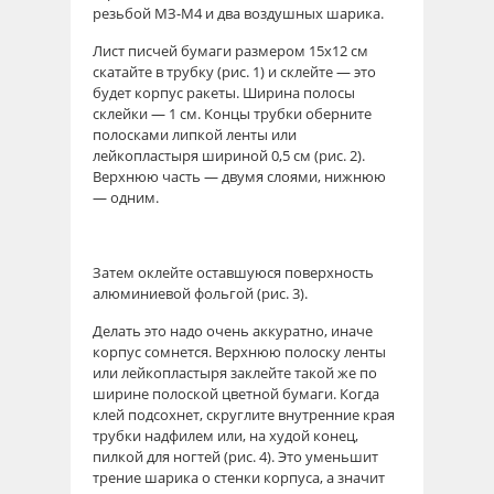
резьбой МЗ-М4 и два воздушных шарика.
Лист писчей бумаги размером 15x12 см
скатайте в трубку (рис. 1) и склейте — это
будет корпус ракеты. Ширина полосы
склейки — 1 см. Концы трубки оберните
полосками липкой ленты или
лейкопластыря шириной 0,5 см (рис. 2).
Верхнюю часть — двумя слоями, нижнюю
— одним.
Затем оклейте оставшуюся поверхность
алюминиевой фольгой (рис. 3).
Делать это надо очень аккуратно, иначе
корпус сомнется. Верхнюю полоску ленты
или лейкопластыря заклейте такой же по
ширине полоской цветной бумаги. Когда
клей подсохнет, скруглите внутренние края
трубки надфилем или, на худой конец,
пилкой для ногтей (рис. 4). Это уменьшит
трение шарика о стенки корпуса, а значит