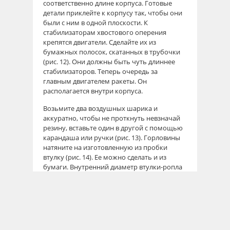
соответственно длине корпуса. Готовые
детали приклейте к корпусу так, чтобы они
были с ним в одной плоскости. К
стабилизаторам хвостового оперения
крепятся двигатели. Сделайте их из
бумажных полосок, скатанных в трубочки
(рис. 12). Они должны быть чуть длиннее
стабилизаторов. Теперь очередь за
главным двигателем ракеты. Он
располагается внутри корпуса.
Возьмите два воздушных шарика и
аккуратно, чтобы не проткнуть невзначай
резину, вставьте один в другой с помощью
карандаша или ручки (рис. 13). Горловины
натяните на изготовленную из пробки
втулку (рис. 14). Ее можно сделать и из
бумаги. Внутренний диаметр втулки-ропла
не должен превышать 1,5 см, иначе
скорость истечения воздушного потока
будет мала и ракета не сможет оторваться
от земли.
Не следует делать сопло и слишком