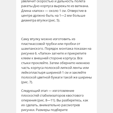
увеличит скоростью и дальность полета
ракеты.Дно корпуса вырежьте из ватмана.
Длина «лапок» — около 1 см. Отверстие в
центре дрлжно быть на 1—2 мм больше
диаметра втулки (рис. 5).
Саму втулку можно изготовить из
пластмассовой трубки или пробки от
шампанского. Порядок монтажа показан на
рисунке 6. «Лапки» загните и прикрепите
клеем к внешней стороне корпуса. Все
стыки проклейте. Затем оберните нижнюю
часть корпуса полоской липкой ленты или
лейкопластыря шириной 1 см и заклейте
полоской цветной бумаги такой же ширины
(рис. 7).
Следующий этап — изготовление
плоскостей стабилизаторов хвостового
оперения (рис. 8—11). Вы разберетесь, как
их сделать, внимательно рассмотрев
рисунки. Размеры подберите