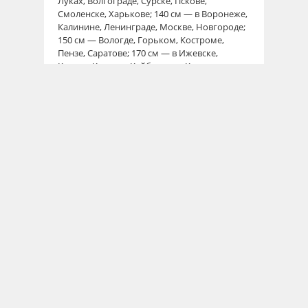
Луках, Волгограде, Сурске, Пскове,
Смоленске, Харькове; 140 см — в Воронеже,
Калинине, Ленинграде, Москве, Новгороде;
150 см — Вологде, Горьком, Костроме,
Пензе, Саратове; 170 см — в Ижевске,
Казани, Котласе, Куйбышеве, Кирове,
Ульяновске; в Тюменской области она и
вовсе достигает 2,6 м.
Мы, конечно, привели средние цифры. В
каждой конкретной местности эта глубина
будет, безусловно, отличаться от них. А
потому надо заранее, до начала
строительных работ, узнать глубину
промерзания грунта в районных
строительных организациях или
определить ее опытным путем; для этого
придется сделать 2—2,5-метровый колодец-
шурф. Кроме того, грунты подразделяют
еще на две группы — непучинистые и
пучинистые. К первым относятся скальный
и обломочный (гравий, камни), а также
крупно- и среднезернистый песок. В них
фундаменты закладывают довольно мелко,