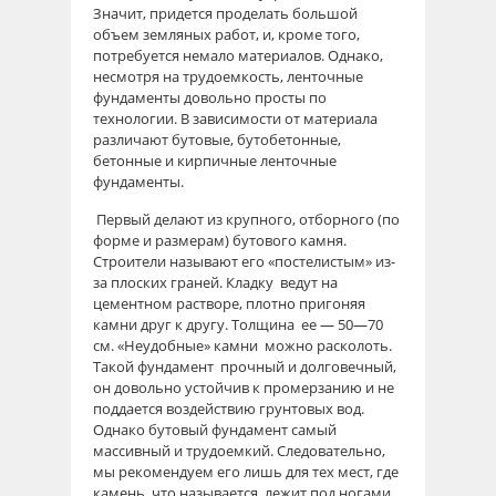
Значит, придется проделать большой
объем земляных работ, и, кроме того,
потребуется немало материалов. Однако,
несмотря на трудоемкость, ленточные
фундаменты довольно просты по
технологии. В зависимости от материала
различают бутовые, бутобетонные,
бетонные и кирпичные ленточные
фундаменты.
Первый делают из крупного, отборного (по
форме и размерам) бутового камня.
Строители называют его «постелистым» из-
за плоских граней. Кладку ведут на
цементном растворе, плотно пригоняя
камни друг к другу. Толщина ее — 50—70
см. «Неудобные» камни можно расколоть.
Такой фундамент прочный и долговечный,
он довольно устойчив к промерзанию и не
поддается воздействию грунтовых вод.
Однако бутовый фундамент самый
массивный и трудоемкий. Следовательно,
мы рекомендуем его лишь для тех мест, где
камень, что называется, лежит под ногами,