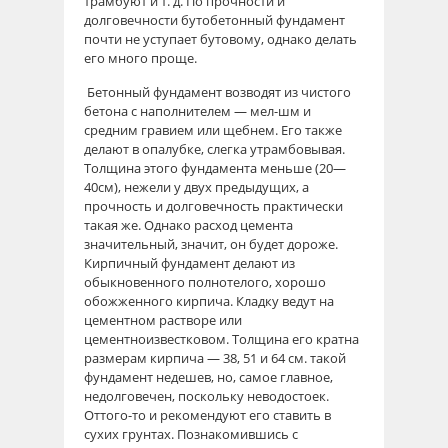
трамбуют и т. д. По прочности и
долговечности бутобетонный фундамент
почти не уступает бутовому, однако делать
его много проще.
Бетонный фундамент возводят из чистого
бетона с наполнителем — мел-шм и
средним гравием или щебнем. Его также
делают в опалубке, слегка утрамбовывая.
Толщина этого фундамента меньше (20—
40см), нежели у двух предыдущих, а
прочность и долговечность практически
такая же. Однако расход цемента
значительный, значит, он будет дороже.
Кирпичный фундамент делают из
обыкновенного полнотелого, хорошо
обожженного кирпича. Кладку ведут на
цементном растворе или
цементноизвестковом. Толщина его кратна
размерам кирпича — 38, 51 и 64 см. такой
фундамент недешев, но, самое главное,
недолговечен, поскольку неводостоек.
Оттого-то и рекомендуют его ставить в
сухих грунтах. Познакомившись с