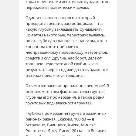
характеристиками ленточных фундаментов,
перейдем к практическим делам.
Один из главных вопросов, который
приходится решать застройщикам,—
на
какую глубину закладывать фундамент?
При этом некоторые, перестраховываясь,
роют глубокую траншею, с запасом, что в
конечном счете приводит к
неоправданному перерасходу материалов,
средств и сил. Другие, наоборот, делают
траншею недостаточной глубины, а в
результате через год или два в фундаменте
и стенах появляются трещины;.
От чего же зависит правильное решение? В
основном от трех факторов: вида грунта (
глубины его промерзания, а также ровня
грунтовых вод (влажности грунта).
Глубина промерзания грунта в различных
районах разная. Скажем, 100 см — в
Астрахани, Вильнюсе, Киеве, Минске,
Ростове-на-Дону, Риге; 120 см — в Великих