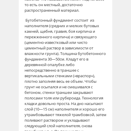
то есть он местный, достаточно
распространенный материал.
Бутобетонный фундамент состоит из
наполнителя (средних и мелких бутовых
камней, щебня, гравия, боя кирпича и
пережженного кирпича) и связующего
(цементно-известковый или чисто
цементный раствор в зависимости от
влажности грунта). Толщина бутобетонного
фундамента 30—50см. Кладут его в
деревянной опалубке либо
непосредственно в траншее с
вертикальными стенками («враспор»),
плотно заполняя весь ее объем. Чтобы
грунт не осыпался и не смешивался с
бетоном, стенки траншеи закрывают
полосами толя или рубероида. Технология
кладки довольно проста. На дно насыпают
слой (10—15 см) наполнителя и хорошо его
утрамбовывают тяжелой трамбовкой, затем
поливают раствором и укладывают
следующий слой наполнителя, снова