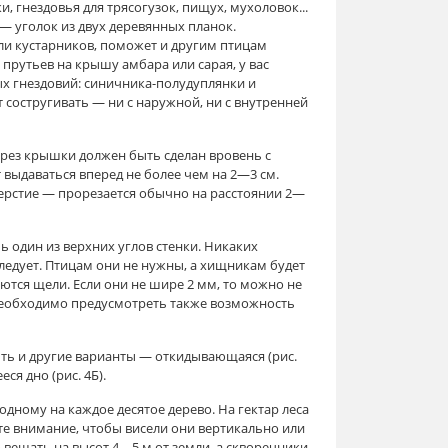
, гнездовья для трясогузок, пищух, мухоловок...
— уголок из двух деревянных планок.
ли кустарников, поможет и другим птицам
 прутьев на крышу амбара или сарая, у вас
ых гнездовий: синичника-полудуплянки и
т состругивать — ни с наружной, ни с внутренней
 срез крышки должен быть сделан вровень с
 выдаваться вперед не более чем на 2—3 см.
верстие — прорезается обычно на расстоянии 2—
ь один из верхних углов стенки. Никаких
следует. Птицам они не нужны, а хищникам будет
аются щели. Если они не шире 2 мм, то можно не
 Необходимо предусмотреть также возможность
быть и другие варианты — откидывающаяся (рис.
ся дно (рис. 4Б).
ному на каждое десятое дерево. На гектар леса
е внимание, чтобы висели они вертикально или
 вешать на высот 4—5 м от земли, а скворечники