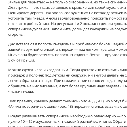
Жилье для пернатых — не только скворечники, но также синичники
Для стрижа — это ящик со щелью в крышке, для серой мухоловки 
Неширокая деревянная опора, сооруженная на ветвях деревьев и
устроить там гнезда. А если заблаговременно положить помост из
поселится добрый аист. На рисунках 1 и 2 показаны детали дощат
скворечника-дуплянки. Запомните, доски для гнездовий не следуе
стороны.
Дно вставляют в полость гнездовья и прибивают с боков. Задний
задней наружной стенкой, а спереди — над летком, крышка может
Иначе она будет затенять полость гнездовья.Леток — круглое от
3 см от крыши.
Можно сделать его и квадратным. Тогда достаточно отпилить лиш
присадок и полочек под летком ни снаружи, ни внутри делать не 
легче забраться в гнездо. При сколачивании стенок иногда получ
обращать на них внимания, а вот более крупные надо заделать.
чистки гнезда.
Как правило, крышку делают съемной (рис. 4Г, Д и Е), но могут 
4А) или поворачивающаяся (рис. 4В) передняя стенка, выдвигающее
В садах развешивать скворечники необходимо равномерно — по од
нужно 10—15 искусственных гнездовий разной величины. Обратит
чуть наклонившие вперед, а леток смотрел на юг. Синичники надо